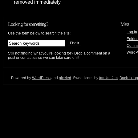
removed immediately.
Looking for something?
Meta
Log in
Use the form below to search the site:
Entrie
Comm
WordP
Still not finding what you're looking for? Drop a comment on a
post or contact us so we can take care of it!
Powered by
WordPress
and
pixeled
. Sweet icons by
famfamfam
.
Back to top